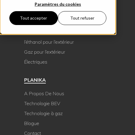
Paramètres du cookies
PRODUCTS
Tout accepter
Tout refuser
l’éthanol pour l’intérieur
l’éthanol pour l’extérieur
Gaz pour l’extérieur
Électriques
PLANIKA
A Propos De Nous
Technologie BEV
Technologie à gaz
Blogue
Contact