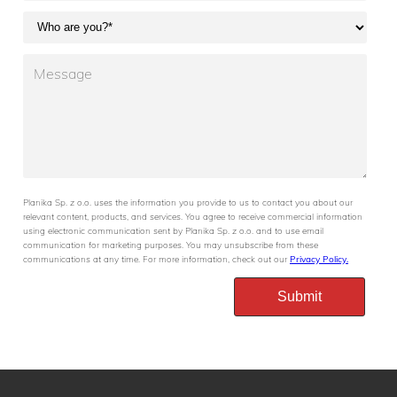
Planika Sp. z o.o. uses the information you provide to us to contact you about our
relevant content, products, and services. You agree to receive commercial information
using electronic communication sent by Planika Sp. z o.o. and to use email
communication for marketing purposes. You may unsubscribe from these
communications at any time. For more information, check out our
Privacy Policy.