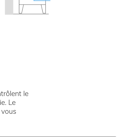
rôlent le
e. Le
n vous