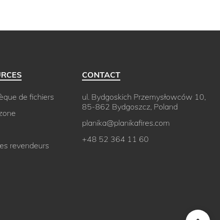
URCES
CONTACT
hèque de fichiers
ul. Bydgoskich Przemysłowców 10,
85-862 Bydgoszcz, Poland
 zone
planika@planikafires.com
+48 52 364 11 60
des revendeurs