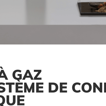
À GAZ
STÈME DE CON
QUE