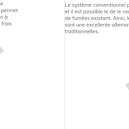
mé
Le système conventionnel p
e permet
et il est possible le de le 
on à
de fumées existant. Ainsi,
 frais
sont une excellente altern
traditionnelles.