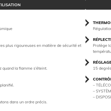
TILISATION
THERMO
ismique
Régulatio
RÉFLECT
s plus rigoureuses en matière de sécurité et
Protège la
températu
RÉGLAGE
z quand la flamme s’éteint.
15 degrés
CONTRÔL
lanifié.
– TÉLÉC
– SYSTÈ
– DISPOS
outons dans un ordre précis.