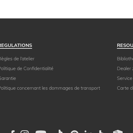
REGULATIONS
RESO
ègles de l’atelier
Bibliot
olitique de Confidentialité
Dealer
Garantie
Service
Politique concernant les dommages de transport
Carte 