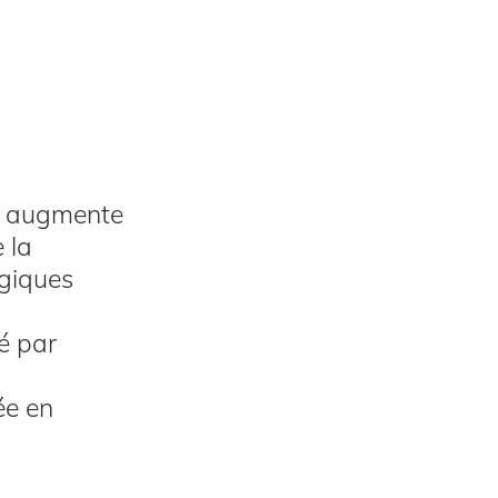
e augmente
 la
ogiques
é par
ée en