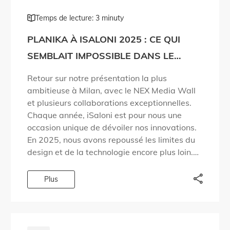
Temps de lecture: 3 minuty
PLANIKA À ISALONI 2025 : CE QUI
SEMBLAIT IMPOSSIBLE DANS LE
DESIGN DU FEU DEVIENT RÉALITÉ !
Retour sur notre présentation la plus
ambitieuse à Milan, avec le NEX Media Wall
et plusieurs collaborations exceptionnelles.
Chaque année, iSaloni est pour nous une
occasion unique de dévoiler nos innovations.
En 2025, nous avons repoussé les limites du
design et de la technologie encore plus loin.
Nous avons apporté des réponses à des
questions […]
Plus