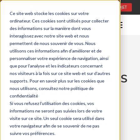
Langue:
FR
CONSULTATION DE PROJET
Ce site web stocke les cookies sur votre
ordinateur. Ces cookies sont utilisés pour collecter
des informations sur la manière dont vous
interagissez avec notre site web et nous
permettent de nous souvenir de vous. Nous
utilisons ces informations afin d'améliorer et de
Temps de lecture: 0 minuty
personnaliser votre expérience de navigation, ainsi
13/12/2024
que pour l'analyse et les indicateurs concernant
nos visiteurs à la fois sur ce site web et sur d'autres
OÙ SONT FABRIQUÉES
supports. Pour en savoir plus sur les cookies que
LES CHEMINÉES
nous utilisons, consultez notre politique de
confidentialité
PLANIKA ?
Si vous refusez l'utilisation des cookies, vos
informations ne seront pas suivies lors de votre
visite sur ce site. Un seul cookie sera utilisé dans
Home
Où sont fabriquées les cheminées Planika ?
votre navigateur afin de se souvenir de ne pas
suivre vos préférences.