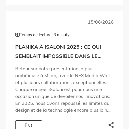
15/06/2026
Temps de lecture: 3 minuty
PLANIKA À ISALONI 2025 : CE QUI
SEMBLAIT IMPOSSIBLE DANS LE
DESIGN DU FEU DEVIENT RÉALITÉ !
Retour sur notre présentation la plus
ambitieuse à Milan, avec le NEX Media Wall
et plusieurs collaborations exceptionnelles.
Chaque année, iSaloni est pour nous une
occasion unique de dévoiler nos innovations.
En 2025, nous avons repoussé les limites du
design et de la technologie encore plus loin.
Nous avons apporté des réponses à des
questions […]
Plus