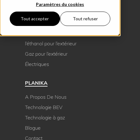
Paramètres du cookies
PRODUCTS
Tout accepter
Tout refuser
l’éthanol pour l’intérieur
l’éthanol pour l’extérieur
Gaz pour l’extérieur
Électriques
PLANIKA
A Propos De Nous
Technologie BEV
Technologie à gaz
Blogue
Contact