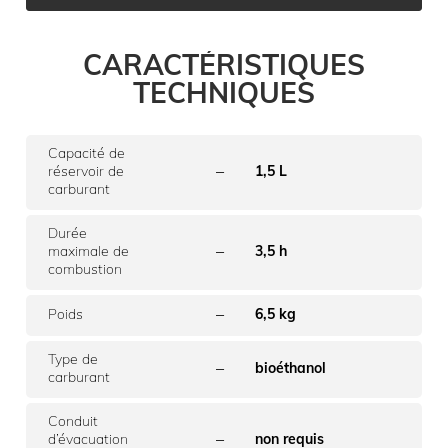
CARACTÉRISTIQUES
TECHNIQUES
Capacité de
–
réservoir de
1,5 L
carburant
Durée
–
maximale de
3,5 h
combustion
–
Poids
6,5 kg
Type de
–
bioéthanol
carburant
Conduit
–
d’évacuation
non requis