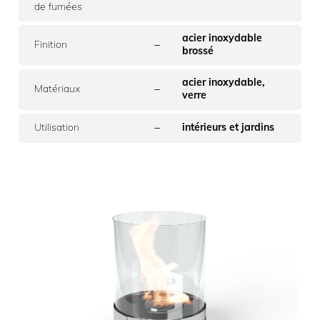
de fumées
acier inoxydable
–
Finition
brossé
acier inoxydable,
–
Matériaux
verre
–
Utilisation
intérieurs et jardins