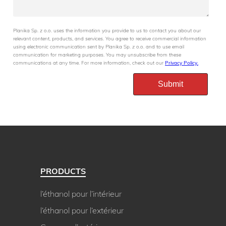
Planika Sp. z o.o. uses the information you provide to us to contact you about our
relevant content, products, and services. You agree to receive commercial information
using electronic communication sent by Planika Sp. z o.o. and to use email
communication for marketing purposes. You may unsubscribe from these
communications at any time. For more information, check out our
Privacy Policy.
PRODUCTS
l’éthanol pour l’intérieur
l’éthanol pour l’extérieur