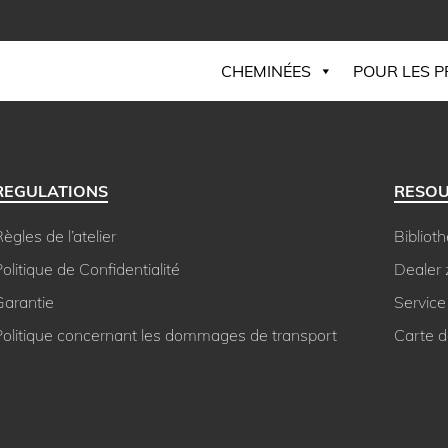
CHEMINÉES
POUR LES 
REGULATIONS
RESO
ègles de l’atelier
Bibliot
olitique de Confidentialité
Dealer
Garantie
Service
Politique concernant les dommages de transport
Carte 