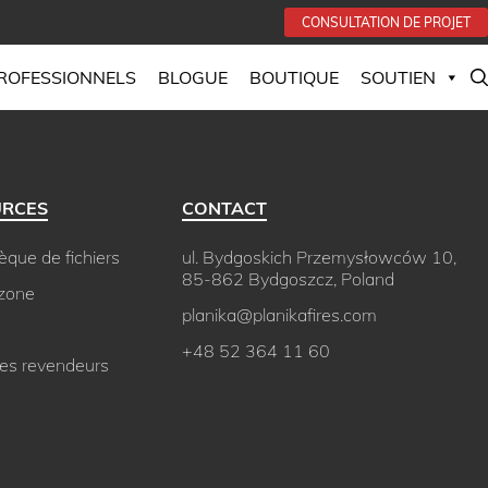
CONSULTATION DE PROJET
PROFESSIONNELS
BLOGUE
BOUTIQUE
SOUTIEN
URCES
CONTACT
hèque de fichiers
ul. Bydgoskich Przemysłowców 10,
85-862 Bydgoszcz, Poland
 zone
planika@planikafires.com
+48 52 364 11 60
des revendeurs