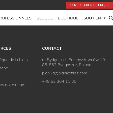
CONSULTATION DE PROJET
PROFESSIONNELS
BLOGUE
BOUTIQUE
SOUTIEN
URCES
CONTACT
hèque de fichiers
ul. Bydgoskich Przemysłowców 10,
85-862 Bydgoszcz, Poland
 zone
planika@planikafires.com
+48 52 364 11 60
des revendeurs