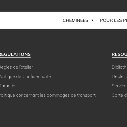
CHEMINÉES
POUR LES 
REGULATIONS
RESO
ègles de l’atelier
Bibliot
olitique de Confidentialité
Dealer
Garantie
Service
Politique concernant les dommages de transport
Carte 