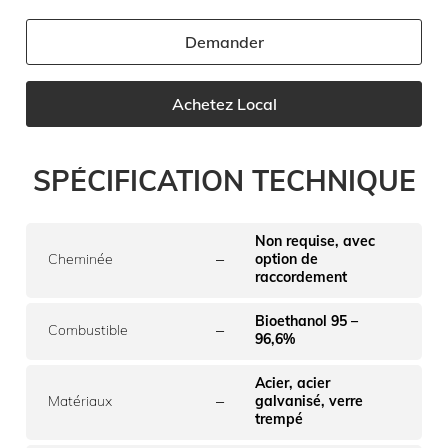
Demander
Achetez Local
SPÉCIFICATION TECHNIQUE
Non requise, avec
–
Cheminée
option de
raccordement
Bioethanol 95 –
–
Combustible
96,6%
Acier, acier
–
Matériaux
galvanisé, verre
trempé