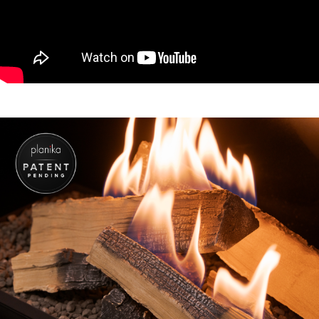
produit
FLOGS BOX 800 Three-Sided In-room Vent FLA4
FLOGS 790
prix des
(TVA exclus)
€
7 325,00
produit
FLOGS BOX 800 Right Corner In-room Vent FLA4
FLOGS 790
prix des
(TVA exclus)
€
7 325,00