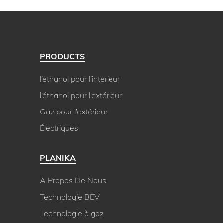
produit
FLOGS BOX 800 Three-Sided FLA4 FLOGS+ 790
prix des
(TVA exclus)
€
8 525,00
PRODUCTS
l’éthanol pour l’intérieur
l’éthanol pour l’extérieur
produit
Gaz pour l’extérieur
FLOGS BOX 800 Left Corner FLA4 FLOGS+ 790
Électriques
prix des
(TVA exclus)
€
8 525,00
PLANIKA
A Propos De Nous
Technologie BEV
produit
FLOGS BOX 800 Single-Sided FLA4 FLOGS+ 790
Technologie à gaz