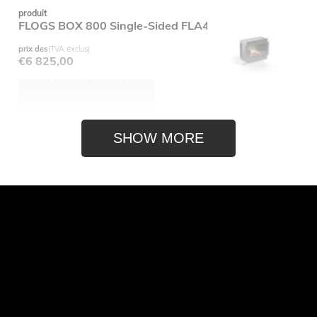
produit
FLOGS BOX 800 Single-Sided FLA4 FLOGS 790
prix des
(TVA exclus)
€
6 825,00
SHOW MORE
produit
FLOGS BOX 800 Three-Sided Flue Connection FLA4
FLOGS 790
prix des
(TVA exclus)
€
7 225,00
produit
FLOGS BOX 800 Right Corner Flue Connection FLA4
FLOGS 790