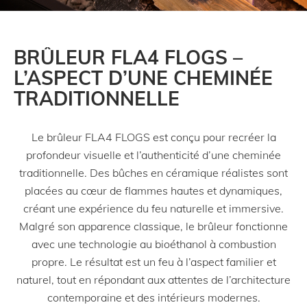
produit
BRÛLEUR FLA4 FLOGS –
FLOGS BOX 800 Left Corner In-room Vent FLA4
FLOGS 790
L’ASPECT D’UNE CHEMINÉE
TRADITIONNELLE
prix des
(TVA exclus)
€
7 325,00
Le brûleur FLA4 FLOGS est conçu pour recréer la
profondeur visuelle et l’authenticité d’une cheminée
traditionnelle. Des bûches en céramique réalistes sont
produit
placées au cœur de flammes hautes et dynamiques,
FLOGS BOX 800 Single-Sided In-room Vent FLA4
créant une expérience du feu naturelle et immersive.
FLOGS 790
Malgré son apparence classique, le brûleur fonctionne
prix des
(TVA exclus)
avec une technologie au bioéthanol à combustion
€
7 325,00
propre. Le résultat est un feu à l’aspect familier et
naturel, tout en répondant aux attentes de l’architecture
contemporaine et des intérieurs modernes.