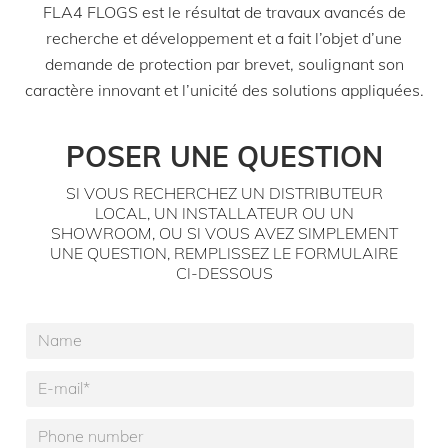
FLA4 FLOGS est le résultat de travaux avancés de
produit
recherche et développement et a fait l’objet d’une
FLOGS BOX 1000 Single-Sided FLA4 FLOGS 990
demande de protection par brevet, soulignant son
prix des
(TVA exclus)
caractère innovant et l’unicité des solutions appliquées.
€
8 270,00
POSER UNE QUESTION
SI VOUS RECHERCHEZ UN DISTRIBUTEUR
produit
LOCAL, UN INSTALLATEUR OU UN
FLOGS BOX 1000 Three-Sided FLA4 FLOGS 990
SHOWROOM, OU SI VOUS AVEZ SIMPLEMENT
UNE QUESTION, REMPLISSEZ LE FORMULAIRE
prix des
(TVA exclus)
CI-DESSOUS
€
8 270,00
produit
FLOGS BOX 1000 Right Corner FLA4 FLOGS 990
prix des
(TVA exclus)