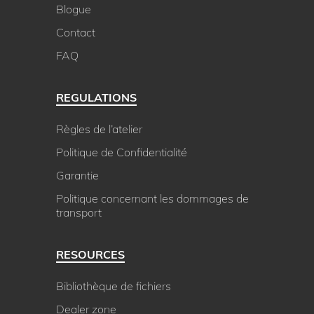
prix des
(TVA exclus)
Blogue
€
8 525,00
Contact
FAQ
produit
REGULATIONS
FLOGS BOX 1000 Three-Sided Flue Connection
FLA4 FLOGS 990
Règles de l’atelier
prix des
(TVA exclus)
Politique de Confidentialité
€
8 670,00
Garantie
Politique concernant les dommages de
transport
produit
FLOGS BOX 1000 Right Corner Flue Connection
RESOURCES
FLA4 FLOGS 990
Bibliothèque de fichiers
prix des
(TVA exclus)
€
8 670,00
Dealer zone