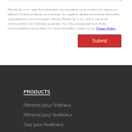
Planika Sp. z o.o. uses the information you provide to us to contact you about our
relevant content, products, and services. You agree to receive commercial information
using electronic communication sent by Planika Sp. z o.o. and to use email
communication for marketing purposes. You may unsubscribe from these
communications at any time. For more information, check out our
Privacy Policy.
PRODUCTS
l’éthanol pour l’intérieur
l’éthanol pour l’extérieur
Gaz pour l’extérieur