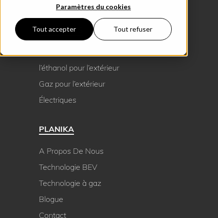
Paramètres du cookies
PRODUCTS
Tout accepter
Tout refuser
l’éthanol pour l’intérieur
l’éthanol pour l’extérieur
Gaz pour l’extérieur
Électriques
PLANIKA
A Propos De Nous
Technologie BEV
Technologie à gaz
Blogue
Contact