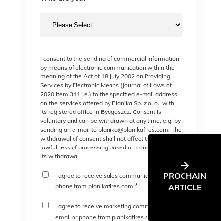
I consent to the sending of commercial information
by means of electronic communication within the
meaning of the Act of 18 July 2002 on Providing
Services by Electronic Means (Journal of Laws of
2020 item 344 i.e.) to the specified
e-mail address
on the services offered by Planika Sp. z o. o., with
its registered office in Bydgoszcz. Consent is
voluntary and can be withdrawn at any time, e.g. by
sending an e-mail to planika@planikafires.com. The
withdrawal of consent shall not affect the
lawfulness of processing based on consent before
its withdrawal
PROCHAIN
I agree to receive sales communications or
*
ARTICLE
phone from planikafires.com.
I agree to receive marketing communications
*
email or phone from planikafires.com.