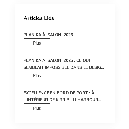
Articles Liés
PLANIKA À ISALONI 2026
Plus
PLANIKA À ISALONI 2025 : CE QUI
SEMBLAIT IMPOSSIBLE DANS LE DESIGN
DU FEU DEVIENT RÉALITÉ !
Plus
EXCELLENCE EN BORD DE PORT : À
L’INTÉRIEUR DE KIRRIBILLI HARBOUR
PAR MADE PROPERTY
Plus