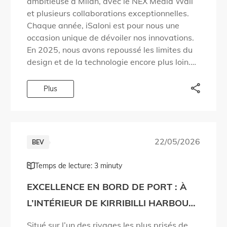
ambitieuse à Milan, avec le NEX Media Wall
et plusieurs collaborations exceptionnelles.
Chaque année, iSaloni est pour nous une
occasion unique de dévoiler nos innovations.
En 2025, nous avons repoussé les limites du
design et de la technologie encore plus loin.
Nous avons apporté des réponses à des
questions […]
Plus
22/05/2026
BEV
Temps de lecture: 3 minuty
EXCELLENCE EN BORD DE PORT : À
L’INTÉRIEUR DE KIRRIBILLI HARBOUR
PAR MADE PROPERTY
Situé sur l’un des rivages les plus prisés de