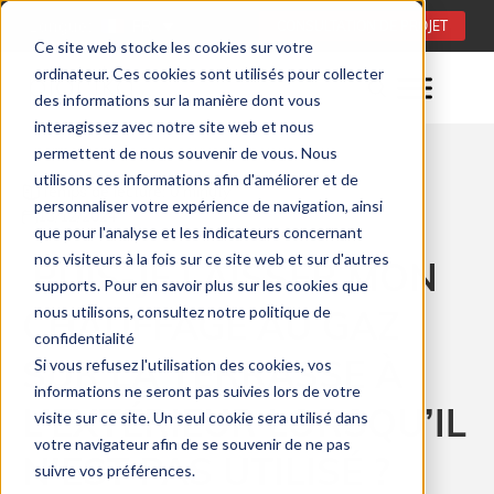
Langue:
FR
CONSULTATION DE PROJET
Ce site web stocke les cookies sur votre
ordinateur. Ces cookies sont utilisés pour collecter
des informations sur la manière dont vous
interagissez avec notre site web et nous
permettent de nous souvenir de vous. Nous
utilisons ces informations afin d'améliorer et de
Temps de lecture: 0 minuty
personnaliser votre expérience de navigation, ainsi
13/12/2024
que pour l'analyse et les indicateurs concernant
nos visiteurs à la fois sur ce site web et sur d'autres
PUIS-JE LAISSER MON
supports. Pour en savoir plus sur les cookies que
CHAUFFAGE AU GAZ
nous utilisons, consultez notre politique de
confidentialité
SUR LA TERRASSE À
Si vous refusez l'utilisation des cookies, vos
informations ne seront pas suivies lors de votre
L’EXTÉRIEUR LORSQU’IL
visite sur ce site. Un seul cookie sera utilisé dans
votre navigateur afin de se souvenir de ne pas
N’EST PAS UTILISÉ ?
suivre vos préférences.